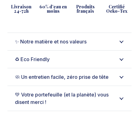
Livraison
60% d’eau en
Produits
Certifié
24-72h
moins
français
Oeko-Tex
✨ Notre matière et nos valeurs
♻️ Eco Friendly
🧼 Un entretien facile, zéro prise de tête
💚 Votre portefeuille (et la planète) vous
disent merci !