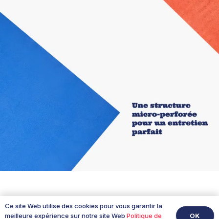
la prolifération bactérienne (cause des mauvaises
odeurs des serviettes éponge classiques).
Notre atelier alsacien fabrique chaque serviette
selon la certification Oeko-Tex Standard 100.
Lavable 300 fois à 60°C — soit environ 3 ans
d’usage à raison de deux séances par semaine. Un
investissement durable pour les pratiquants sérieux
de musculation qui sont allergiques aux serviettes
humides au fond du sac et aux odeurs résiduelles
dans la voiture.
Caractéristiques techniques
50×90 cm — usage musculation intensif
Capacité absorption 4× le poids du textile
Ce site Web utilise des cookies pour vous garantir la
OK
meilleure expérience sur notre site Web
Politique de
Sèche 3× plus vite que le coton