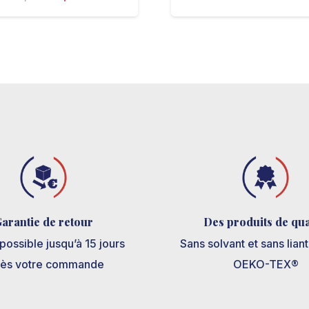
initial
a
prix
prix
était :
e
initial
actuel
€31,60.
était :
est :
€31,60.
€19,90.
arantie de retour
Des produits de qua
possible jusqu’à 15 jours
Sans solvant et sans liant,
rès votre commande
OEKO-TEX®