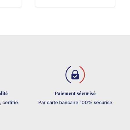
prix
prix
ctuel
initial
actuel
st :
était :
est :
€19,90.
€54,30.
€29,90.
lité
Paiement sécurisé
 certifié
Par carte
bancaire 100% sécurisé