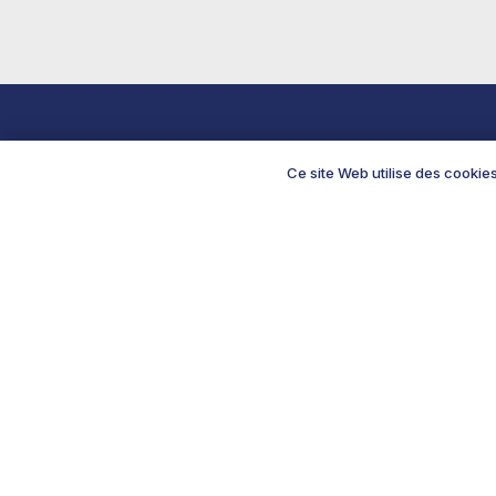
Nos Produits
Le Pet
Ce site Web utilise des cookie
Cuisine
À propos
Entretien
F.A.Q.
Essentiels Bien-être
Le Blog
Entretien auto
Nos promos