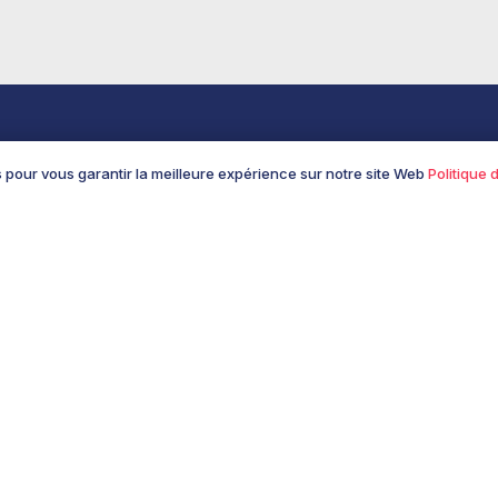
it René
Aide
s pour vous garantir la meilleure expérience sur notre site Web
Politique 
 de nous
Livraison et retour
Conditions Générales de 
Politique de confidentialit
Contact
Suivre une commande
Retours & Remboursemen
Renvoi de commande