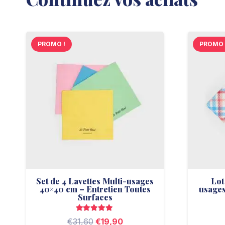
PROMO !
PROMO 
Set de 4 Lavettes Multi-usages
Lot
40×40 cm – Entretien Toutes
usages
Surfaces
Note
5.00
sur 5
Le
Le
€
31,60
€
19,90