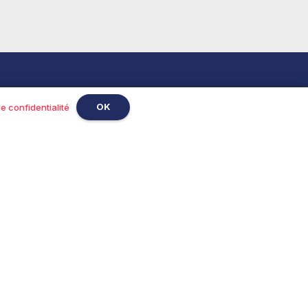
Pour les pros
OK
de confidentialité
Vente
C’EST PAR ICI !
é
ts