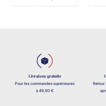
prix
prix
initial
actuel
était :
est :
€31,60.
€19,90.
Livraison gratuite
G
Pour les commandes supérieures
Retour 
à 49,90 €
ap