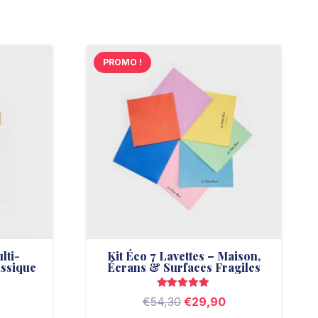
PROMO !
lti-
Kit Éco 7 Lavettes – Maison,
assique
Écrans & Surfaces Fragiles
Le
Note
5.00
sur 5
Le
Le
€
54,30
€
29,90
rix