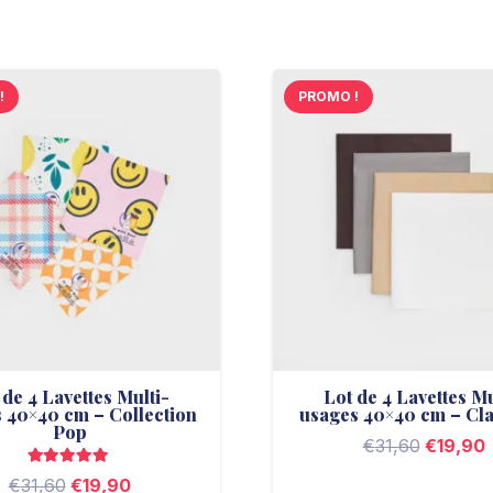
!
PROMO !
 de 4 Lavettes Multi-
Lot de 4 Lavettes Mu
 40×40 cm – Collection
usages 40×40 cm – Cl
Pop
Le
€
31,60
€
19,90
Note
5.00
sur 5
prix
p
Le
Le
€
31,60
€
19,90