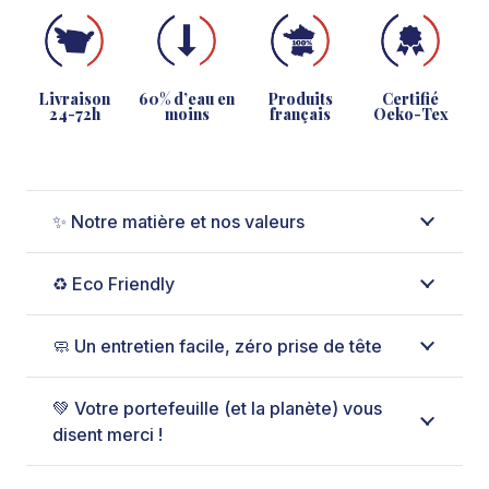
Livraison
60% d’eau en
Produits
Certifié
24-72h
moins
français
Oeko-Tex
✨ Notre matière et nos valeurs
♻️ Eco Friendly
🧼 Un entretien facile, zéro prise de tête
💚 Votre portefeuille (et la planète) vous
disent merci !