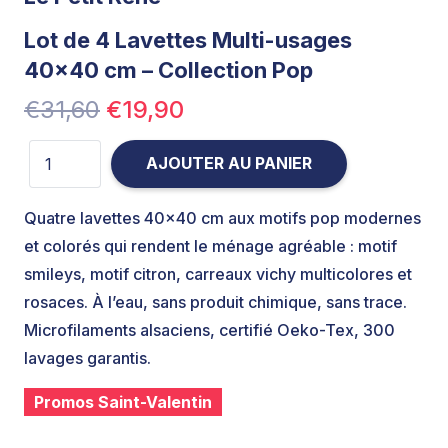
Note
5.00
sur 5
Lot de 4 Lavettes Multi-usages
40×40 cm – Collection Pop
Le
Le
€
31,60
€
19,90
prix
prix
quantité de Lot de 4 Lavettes Multi-usages 40×40 cm –
initial
actuel
AJOUTER AU PANIER
était :
est :
€31,60.
€19,90.
Quatre lavettes 40×40 cm aux motifs pop modernes
et colorés qui rendent le ménage agréable : motif
smileys, motif citron, carreaux vichy multicolores et
rosaces. À l’eau, sans produit chimique, sans trace.
Microfilaments alsaciens, certifié Oeko-Tex, 300
lavages garantis.
Promos Saint-Valentin