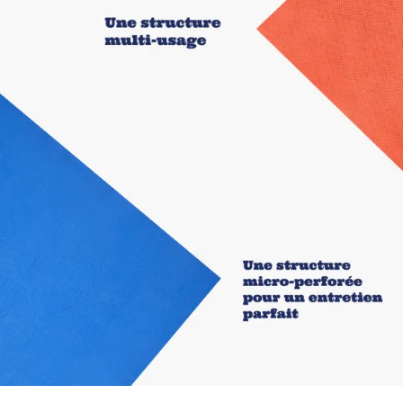
nettoie en profondeur avec un peu d’eau. Aucun
produit chimique nécessaire — le pouvoir capillaire
des microfilaments suffit. Nettoie et sèche en un seul
passage, sans deuxième chiffon : finition impeccable
sur les brillants laqués, aucune trace de coulure sur
les inox.
Atelier alsacien, certification Oeko-Tex Standard
100, garantie 300 lavages à 60°C. Les coloris pop
sont teints en masse, ce qui leur permet de tenir sans
virer. Un lot idéal pour les familles qui veulent rendre
l’organisation ménagère intuitive, ou les colocs qui
veulent éviter les conflits sur quelle lavette est
passée où. Quatre couleurs, quatre zones, quatre
années d’usage minimum.