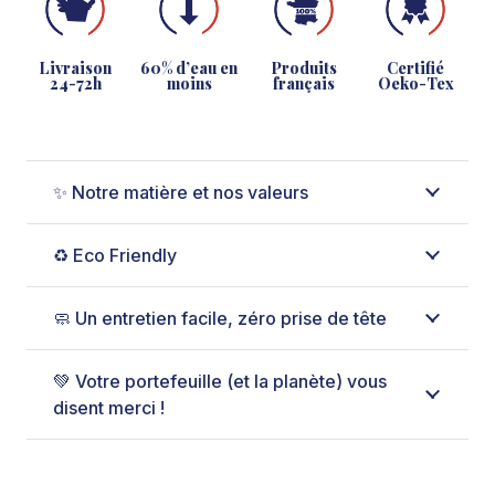
Livraison
60% d’eau en
Produits
Certifié
24-72h
moins
français
Oeko-Tex
✨ Notre matière et nos valeurs
♻️ Eco Friendly
🧼 Un entretien facile, zéro prise de tête
💚 Votre portefeuille (et la planète) vous
disent merci !