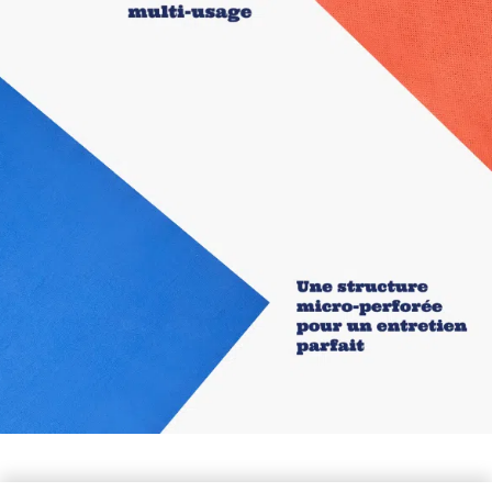
essuie sans peluche, capture les particules sans
rayer. Elle est parfaite pour la finition après
application des deux produits. Nettoie et sèche en
un seul passage, sans deuxième chiffon : finition
impeccable sur les brillants laqués, aucune trace de
coulure sur les inox.
Conçus en Alsace et fabriqués en France. La lavette
est certifiée Oeko-Tex Standard 100, garantie 300
lavages. Le rénovateur et la pierre sont à base de
composants naturels, sans chimie agressive. Un kit
pensé pour les passionnés de maison qui veulent
prendre soin durablement de leurs surfaces. Bois,
inox, vitres, écrans, lunettes, mobilier. Avec un seul
investissement bien pensé.