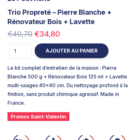
Trio Propreté – Pierre Blanche +
Rénovateur Bois + Lavette
Le
Le
€
40,70
€
34,80
prix
prix
quantité de Trio Propreté – Pierre Blanche + Rénovateu
initial
actuel
AJOUTER AU PANIER
était :
est :
€40,70.
€34,80.
Le kit complet d’entretien de la maison : Pierre
Blanche 500 g + Rénovateur Bois 125 ml + Lavette
multi-usages 40×40 cm. Du nettoyage profond à la
finition, sans produit chimique agressif. Made in
France.
Promos Saint-Valentin