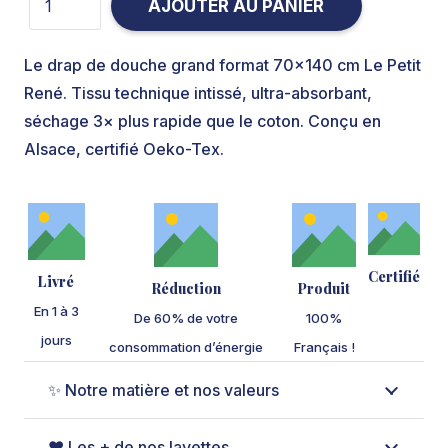
AJOUTER AU PANIER
Le drap de douche grand format 70×140 cm Le Petit
René. Tissu technique intissé, ultra-absorbant,
séchage 3× plus rapide que le coton. Conçu en
Alsace, certifié Oeko-Tex.
Certifié
Livré
Réduction
Produit
En 1 à 3
De 60% de votre
100%
jours
consommation d’énergie
Français !
✨ Notre matière et nos valeurs
❤️ Les + de nos lavettes